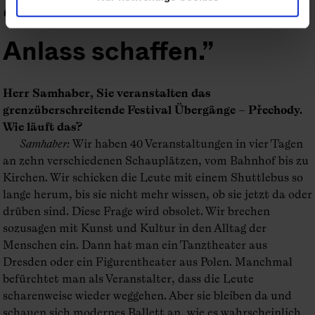
Man muss immer einen
Anlass schaffen.
Herr Samhaber, Sie veranstalten das
grenzüberschreitende Festival Übergänge – Přechody.
Wie läuft das?
Samhaber
:
Wir haben 40 Veranstaltungen in vier Tagen
an zehn verschiedenen Schauplätzen, vom Bahnhof bis zu
Kirchen. Wir schicken die Leute mit einem Shuttlebus so
lange herum, bis sie nicht mehr wissen, ob sie jetzt da oder
drüben sind. Diese Frage wird obsolet. Wir brechen
sozusagen mit Kunst und Kultur in den Alltag der
Menschen ein. Dann hat man ein Tanztheater aus
Dresden oder ein Figurentheater aus Polen. Manchmal
befürchtet man als Veranstalter, dass die Leute
scharenweise wieder weggehen. Aber sie bleiben da und
schauen sich modernes Ballett an, wie es wahrscheinlich