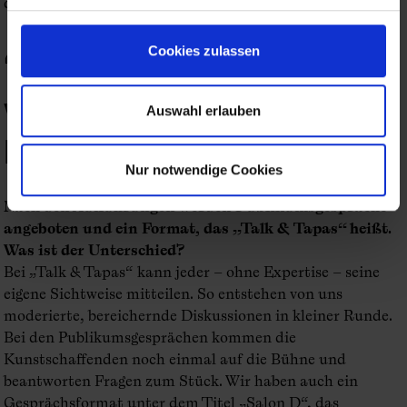
die spezielle Energie am eigenen Körper.
Für die Menschen ist es
Cookies zulassen
wichtig, miteinander
Auswahl erlauben
kreativ tätig zu sein.
Nur notwendige Cookies
Nach den Aufführungen werden Publikumsgespräche
angeboten und ein Format, das „Talk & Tapas“ heißt.
Was ist der Unterschied?
Bei „Talk & Tapas“ kann jeder – ohne Expertise – seine
eigene Sichtweise mitteilen. So entstehen von uns
moderierte, bereichernde Diskussionen in kleiner Runde.
Bei den Publikumsgesprächen kommen die
Kunstschaffenden noch einmal auf die Bühne und
beantworten Fragen zum Stück. Wir haben auch ein
Gesprächsformat unter dem Titel „Salon D“, das