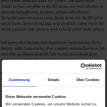
jetzt schon ziemlich kühl. Ich fröstle. Ich kann nicht
länger so tun, als gäbe es die KI nicht, nur weil ich hier in
meinem behaglichen, kleinen, selbsterschaffenen
Sprachkunstuniversum sitze. Auch wenn ich die KI nicht
sehen kann, höre ich sie klar und deutlich rufen: Such dir
einen anderen Job! Deinen wird es bald nicht mehr geben!
Ich spüre den Impuls, mir Kopfhörer aufzusetzen. Patti
Smith, volle Lautstärke. Stur einfach weiterschreiben. Ich
schreibe an einem Gedicht. Ich werde mich doch jetzt
nicht aus dem Rhythmus bringen lassen!
Ich setze keine Kopfhörer auf. Patti Smith habe ich zum
Glück auch so oft genug im Ohr. Ganz lautlos ist sie, aber
Zustimmung
Details
Über Cookies
wunderbar da. Und jetzt habe ich, das sagen mein Kopf,
mein Bauch und vor allem mein Herz: mich der KI
zuzuwenden.
Diese Webseite verwendet Cookies
Wir verwenden Cookies, um unsere Website sicher zu