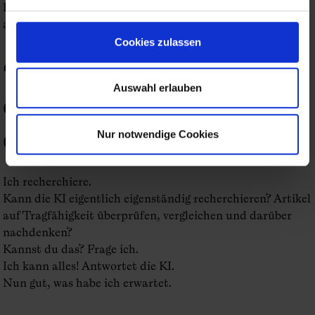
Ich rufe nicht, ich werde Ruhe bewahren, ich sage leise,
aber bestimmt: Das wollen wir doch mal sehen.
Cookies zulassen
Das ist die ödeste,
Auswahl erlauben
einfallsloseste Antwort,
die es gibt.
Nur notwendige Cookies
Ich recherchiere.
Kann die KI eigentlich eigenständig recherchieren? Artikel
auf Tragfähigkeit überprüfen, vergleichen und darüber
nachdenken?
Kannst du das? Frage ich.
Ich kann alles! Antwortet die KI.
Nun gut, was habe ich erwartet.