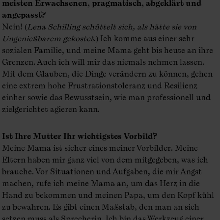
meisten Erwachsenen, pragmatisch, abgeklärt und
angepasst?
Nein! (
Lena Schilling schüttelt sich, als hätte sie von
Ungenießbarem gekostet
.) Ich komme aus einer sehr
sozialen Familie, und meine Mama geht bis heute an ihre
Grenzen. Auch ich will mir das niemals nehmen lassen.
Mit dem Glauben, die Dinge verändern zu können, gehen
eine extrem hohe Frustrationstoleranz und Resilienz
einher sowie das Bewusstsein, wie man professionell und
zielgerichtet agieren kann.
Ist Ihre Mutter Ihr wichtigstes Vorbild?
Meine Mama ist sicher eines meiner Vorbilder. Meine
Eltern haben mir ganz viel von dem mitgegeben, was ich
brauche. Vor Situationen und Aufgaben, die mir Angst
machen, rufe ich meine Mama an, um das Herz in die
Hand zu bekommen und meinen Papa, um den Kopf kühl
zu bewahren. Es gibt einen Maßstab, den man an sich
setzen muss als Sprecherin. Ich bin das Werkzeug einer