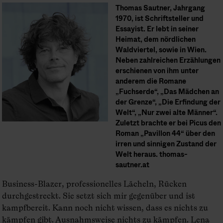
Thomas Sautner, Jahrgang
1970, ist Schriftsteller und
Essayist. Er lebt in seiner
Heimat, dem nördlichen
Waldviertel, sowie in Wien.
Neben zahlreichen Erzählungen
erschienen von ihm unter
anderem die Romane
„Fuchserde“, „Das Mädchen an
der Grenze“, „Die Erfindung der
Welt“, „Nur zwei alte Männer“.
Zuletzt brachte er bei Picus den
Roman „Pavillon 44“ über den
irren und sinnigen Zustand der
Welt heraus. thomas-
sautner.at
Business-Blazer, professionelles Lächeln, Rücken
durchgestreckt. Sie setzt sich mir gegenüber und ist
kampfbereit. Kann noch nicht wissen, dass es nichts zu
kämpfen gibt. Ausnahmsweise nichts zu kämpfen. Lena