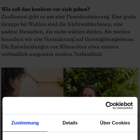
Wie soll das konkret vor sich gehen?
Zuallererst geht es um eine Demokratisierung. Eine große
Gruppe bei Wahlen sind die Nichtwähle­rInnen, eine
andere Menschen, die nicht wählen dürfen. Als zweites
brauchen wir eine Veränderung auf Gesetzgebungsebene:
Die Entscheidungen von Klimaräten etwa müssen
verbindlich umgesetzt werden. Verbindlich!
Zustimmung
Details
Über Cookies