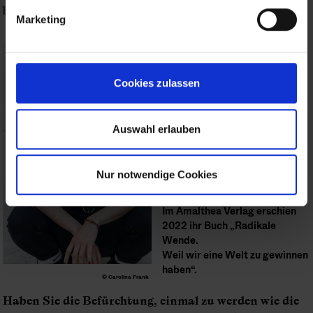
begleitet mich bis heute.
Marketing
, geboren 2001,
Lena Schilling
gründete 2020 den Jugendrat,
eine Jugendorganisation, die
Cookies zulassen
mit der Besetzung des
Lobautunnels die größten
Ökoproteste seit Hainburg
Auswahl erlauben
organisierte. Schilling wurde
Aktivistin von Fridays for
Future und wirkte an der
Nur notwendige Cookies
Común Gemeinwohlstiftung
mit Sitz im Waldviertel mit.
Im Amalthea Verlag erschien
2022 ihr Buch „Radikale
Wende.
Weil wir eine Welt zu gewinnen
haben“.
© Carolina Frank
Haben Sie die Befürchtung, einmal zu werden wie die