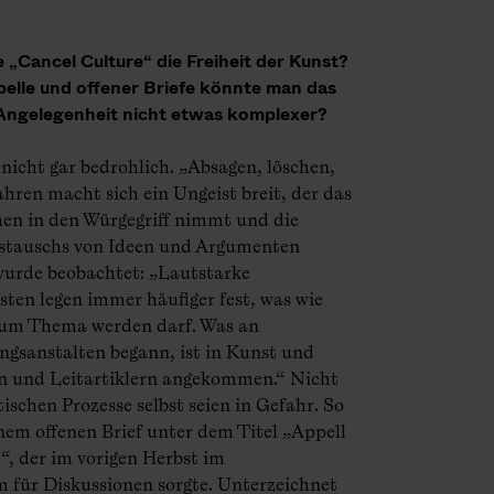
„Cancel Culture“ die Freiheit der Kunst?
pelle und offener Briefe könnte man das
 Angelegenheit nicht etwas komplexer?
 nicht gar bedrohlich. „Absagen, löschen,
Jahren macht sich ein Ungeist breit, der das
en in den Würgegriff nimmt und die
ustauschs von Ideen und Argumenten
wurde beobachtet: „Lautstarke
sten legen immer häufiger fest, was wie
zum Thema werden darf. Was an
ngsanstalten begann, ist in Kunst und
en und Leitartiklern angekommen.“ Nicht
ischen Prozesse selbst seien in Gefahr. So
nem offenen Brief unter dem Titel „Appell
“, der im vorigen Herbst im
 für Diskussionen sorgte. Unterzeichnet