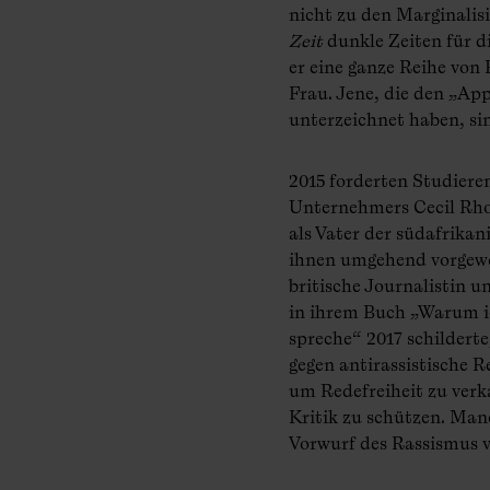
nicht zu den Marginalis
Zeit
dunkle Zeiten für d
er eine ganze Reihe von 
Frau. Jene, die den „Ap
unterzeichnet haben, si
2015 forderten Studiere
Unternehmers Cecil Rho
als Vater der südafrika
ihnen umgehend vorgewor
britische Journalistin u
in ihrem Buch „Warum i
spreche“ 2017 schilderte
gegen antirassistische 
um Redefreiheit zu verka
Kritik zu schützen. Man
Vorwurf des Rassismus vi