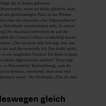
chlägt die in Baden geborene
 Streeruwitz, wenn sie dafür plädiert, dass
l am gleichnamigen Platz in der Wiener
den oder die Operette „Der Zigeunerbaron“
der Schublade verschwinden solle. In einem
ung
Der Standard
antwortet sie auf die
t nicht der Cancel Culture verdächtig mache
iere: „Das ist doch süß! Ich sage das, das
e ich und die verwende ich. Das heißt nicht,
st so ein magisches Denken. Ich finde es ganz
n solche Aggressionen auslöst.“ Derartige
, so Streeruwitz’ Beobachtung, „um die
en zu können, emotional, dass man sich
ümmern muss“. Ihr Nachsatz: „Das ist aber
deswegen gleich