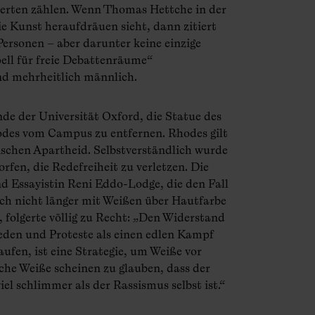
ierten zählen. Wenn Thomas Hettche in der
ie Kunst heraufdräuen sieht, dann zitiert
Personen – aber darunter keine einzige
pell für freie Debattenräume“
nd mehrheitlich männlich.
nde der Universität Oxford, die Statue des
des vom Campus zu entfernen. Rhodes gilt
nischen Apartheid. Selbstverständlich wurde
fen, die Redefreiheit zu verletzen. Die
nd Essayistin Reni Eddo-Lodge, die den Fall
ch nicht länger mit Weißen über Hautfarbe
, folgerte völlig zu Recht: „Den Widerstand
Reden und Proteste als einen edlen Kampf
ufen, ist eine Strategie, um Weiße vor
che Weiße scheinen zu glauben, dass der
el schlimmer als der Rassismus selbst ist.“