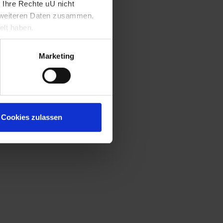
 Ihre Rechte uU nicht
t weiteren Daten zusammen,
elt haben.
Marketing
Cookies zulassen