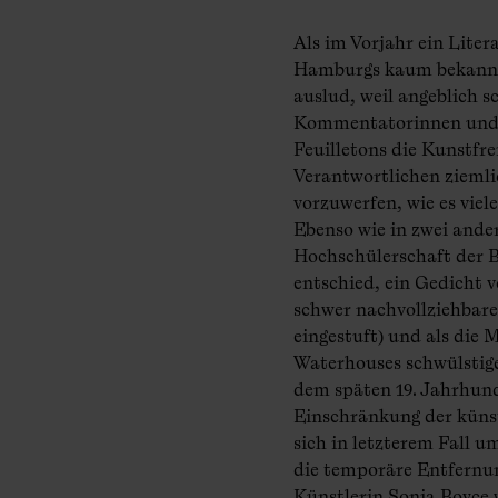
Als im Vorjahr ein Liter
Hamburgs kaum bekannt i
auslud, weil angeblich 
Kommentatorinnen und 
Feuilletons die Kunstfre
Verantwortlichen ziemli
vorzuwerfen, wie es viel
Ebenso wie in zwei ander
Hochschülerschaft der B
entschied, ein Gedicht 
schwer nachvollziehbare
eingestuft) und als die
Waterhouses schwülstig
dem späten 19. Jahrhund
Einschränkung der küns
sich in letzterem Fall u
die temporäre Entfernun
Künstlerin Sonia Boyce w