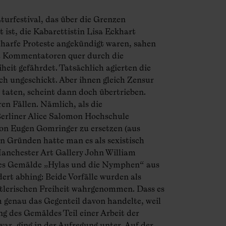
aturfestival, das über die Grenzen
st, die Kabarettistin Lisa Eckhart
scharfe Proteste angekündigt waren, sahen
Kommentatoren quer durch die
iheit gefährdet. Tatsächlich agierten die
ch ungeschickt. Aber ihnen gleich Zensur
e taten, scheint dann doch übertrieben.
en Fällen. Nämlich, als die
erliner Alice Salomon Hochschule
von Eugen Gomringer zu ersetzen (aus
n Gründen hatte man es als sexistisch
 Manchester Art Gallery John William
es Gemälde „Hylas und die Nymphen“ aus
ert abhing: Beide Vorfälle wurden als
tlerischen Freiheit wahrgenommen. Dass es
m genau das Gegenteil davon handelte, weil
g des Gemäldes Teil einer Arbeit der
ar, ging in der Aufregung unter. Auf der