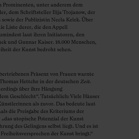
en Prominenten, unter anderem dem
er, dem Schriftsteller Ilija Trojanow, der
sowie der Publizistin Necla Kelek. Über
e Liste derer, die den Appell
umindest laut ihren Initiatoren, den
ek und Gunnar Kaiser. 18.000 Menschen,
reiheit der Kunst bedroht sehen.
übertriebenen Präsenz von Frauen warnte
 Thomas Hettche in der deutschen
Zeit
.
erdings über ihre Hängung
em Geschlecht“. Tatsächlich: Viele Häuser
ünstlerinnen als zuvor. Das bedeute laut
als die Preisgabe des Kriteriums der
 „das utopische Potenzial der Kunst
hrung des Gelingens selbst liegt. Und es ist
 Freiheitsversprechen der Kunst bringt.“