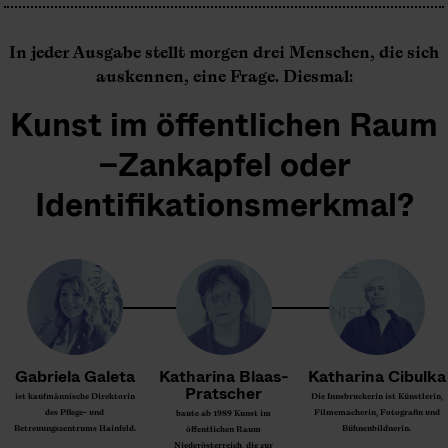
In jeder Ausgabe stellt morgen drei Menschen, die sich
auskennen, eine Frage. Diesmal:
Kunst im öffentlichen Raum
–Zankapfel oder
Identifikationsmerkmal?
Gabriela Galeta
Katharina Blaas-
Katharina Cibulka
Pratscher
ist kaufmännische Direktorin
Die Innsbruckerin ist Künstlerin,
des Pflege- und
Filmemacherin, Fotografin und
baute ab 1989 Kunst im
Betreuungszentrums Hainfeld.
Bühnenbildnerin.
öffentlichen Raum
Niederösterreich, die zur