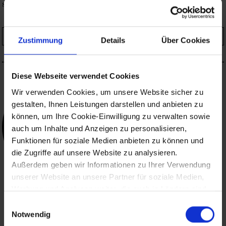
stillen Alltag von Kunstinstallationen.
Special lesen
Zustimmung
Details
Über Cookies
Diese Webseite verwendet Cookies
Newsletter Abonnieren
Bleiben
Wir verwenden Cookies, um unsere Website sicher zu
gestalten, Ihnen Leistungen darstellen und anbieten zu
Sie infor­
können, um Ihre Cookie-Einwilligung zu verwalten sowie
auch um Inhalte und Anzeigen zu personalisieren,
miert!
Funktionen für soziale Medien anbieten zu können und
die Zugriffe auf unsere Website zu analysieren.
Außerdem geben wir Informationen zu Ihrer Verwendung
unserer Website an unsere Partner für soziale Medien,
Erhalten Sie per
Werbung und Analysen weiter, die auch in Ländern sind,
Newsletter
in denen kein angemessenes Datenschutzniveau
Meinungsartikel der
Einwilligungsauswahl
gegeben ist, und in denen Sie Ihre Rechte uU nicht
Chefredaktion,
Notwendig
effektiv durchsetzen können. Unsere Partner führen